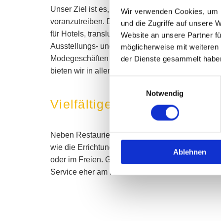
Unser Ziel ist es, den exklusiven und hochwert
Wir verwenden Cookies, um I
voranzutreiben. Dazu gehören Naturstein-Wandv
und die Zugriffe auf unsere 
für Hotels, transluzente Natursteine mit LED-Be
Website an unsere Partner fü
Ausstellungs- und Präsentationsräume in Anwalt
möglicherweise mit weiteren
Modegeschäften und anderen repräsentativen Be
der Dienste gesammelt habe
bieten wir in allen Städten an, in denen wir tätig 
Einwilligungsauswahl
Notwendig
Vielfältige Naturstein-Arbei
Neben Restaurierungen führt das Team auch ande
wie die Errichtung von Treppen oder die Verleg
Ablehnen
oder im Freien. Grabsteine werden ebenfalls ang
Service eher am Rande unseres Portfolios.