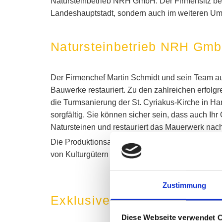
Natursteinbetrieb NRH GmbH. Der Firmensitz bef
Landeshauptstadt, sondern auch im weiteren Um
Natursteinbetrieb NRH GmbH
Der Firmenchef Martin Schmidt und sein Team au
Bauwerke restauriert. Zu den zahlreichen erfolg
die Turmsanierung der St. Cyriakus-Kirche in Ha
sorgfältig. Sie können sicher sein, dass auch I
Natursteinen und restauriert das Mauerwerk nach 
Die Produktionsanlagen umfassen moderne 5-Ac
von Kulturgütern sind unser Hauptstandbein.
Zustimmung
Exklusiver und hochwertige
Diese Webseite verwendet 