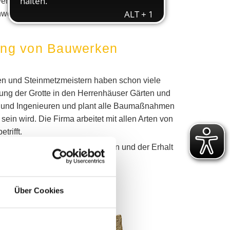
erker der NRH GmbH sind nicht nur in der
hweig.
rung von Bauwerken
en und Steinmetzmeistern haben schon viele
rung der Grotte in den Herrenhäuser Gärten und
ten und Ingenieuren und plant alle Baumaßnahmen
in wird. Die Firma arbeitet mit allen Arten von
trifft.
erflächen. Die Rekonstruktion und der Erhalt
Über Cookies