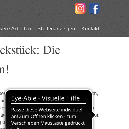
sere Arbeiten
Stellenanzeigen
Kontakt
ckstück: Die
n!
ßes Gebäude in Ihrer Heimatstadt verantwortlich,
rung, damit sie wieder das romantische Flair
Ihres gesamten Gebäudes interessieren, sollten
tadt entfernt, nämlich in der Metropole Hannover,
 und mit großer Erfahrung arbeitet: der