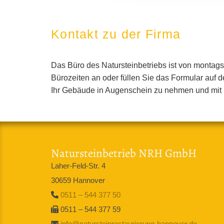
Kontakt zu der Firma
Das Büro des Natursteinbetriebs ist von montags 
Bürozeiten an oder füllen Sie das Formular auf 
Ihr Gebäude in Augenschein zu nehmen und mit
Natursteinbetrieb NRH GmbH
Laher-Feld-Str. 4
30659 Hannover
0511 – 544 377 50

0511 – 544 377 59

info@natursteinrestaurierung-hannover.de
