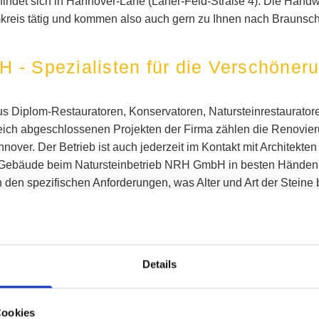
indet sich in Hannover-Lahe (Laher-Feld-Straße 4). Die Handw
kreis tätig und kommen also auch gern zu Ihnen nach Braunsc
 - Spezialisten für die Verschöne
s Diplom-Restauratoren, Konservatoren, Natursteinrestaurator
reich abgeschlossenen Projekten der Firma zählen die Renovie
nnover. Der Betrieb ist auch jederzeit im Kontakt mit Architek
hr Gebäude beim Natursteinbetrieb NRH GmbH in besten Händen se
den spezifischen Anforderungen, was Alter und Art der Steine be
hs CNC-Maschinen sowie digitale Aufmaße und Scanning von Ob
Details
r Innenausbau
Cookies