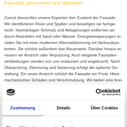
Fassade renovieren und dämmen
Zu­erst über­prü­fen un­se­re Ex­per­ten den Zu­stand der Fas­sa­de.
Wir iden­ti­fi­zie­ren Risse und Spal­ten und be­sei­ti­gen sie fach­ge­
recht. Hart­nä­cki­gen Schmutz und Ab­la­ge­run­gen ent­fer­nen wir
durch Ab­strah­len mit Sand oder Was­ser. En­er­gie­ein­spa­run­gen er­
zie­len Sie mit einer mo­der­nen Wär­me­däm­mung mit Ver­bund­sys­
te­men. Sie schützt au­ßer­dem das Mau­er­werk. Dar­über hin­aus er­
neu­ern wir An­strich oder Ver­put­zung. Auch ele­gan­te Fas­sa­den­
ver­klei­dun­gen wer­den von uns re­stau­riert und an­ge­bracht. Nach
Über­prü­fung, Däm­mung und Sa­nie­rung er­folgt die op­ti­sche Ge­
stal­tung. Ein neuer An­strich schützt die Fas­sa­de vor Frost, Hitze,
me­cha­ni­schen Schä­den und Ver­schmut­zung. Wir bie­ten eine brei­
te Aus­wahl an stil­vol­len Trend­far­ben. Eben­falls mon­tie­ren wir Ver­
klin­ke­run­gen und Ver­blen­dun­gen. Das Ver­blen­den mit Riem­chen
und Klin­kern ver­schafft dem Ge­bäu­de einen cha­rak­te­ris­ti­schen
Look. Hier die wich­tigs­ten Leis­tun­gen von Na­tur­stein­be­trieb NRH
Zustimmung
Details
Über Cookies
GmbH auf einen Blick:
Säu­bern