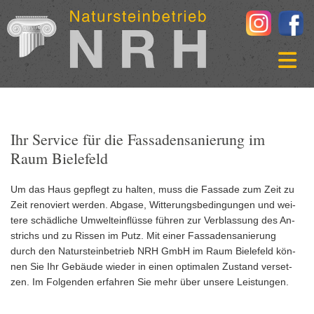
Zum Inhalt springen
Ihr Service für die Fassadensanierung im
Raum Bielefeld
Um das Haus ge­pflegt zu hal­ten, muss die Fas­sa­de zum Zeit zu
Zeit re­no­viert wer­den. Ab­ga­se, Wit­te­rungs­be­din­gun­gen und wei­
te­re schäd­li­che Um­welt­ein­flüs­se füh­ren zur Ver­blas­sung des An­
strichs und zu Ris­sen im Putz. Mit einer Fas­sa­den­sa­nie­rung
durch den Na­tur­stein­be­trieb NRH GmbH im Raum Bie­le­feld kön­
nen Sie Ihr Ge­bäu­de wie­der in einen op­ti­ma­len Zu­stand ver­set­
zen. Im Fol­gen­den er­fah­ren Sie mehr über un­se­re Leis­tun­gen.