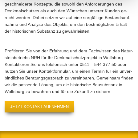
ge­schnei­der­te Kon­zep­te, die so­wohl den An­for­de­run­gen des
Denk­mal­schut­zes als auch den Wün­schen un­se­rer Kun­den ge­
recht wer­den. Dabei set­zen wir auf eine sorg­fäl­ti­ge Be­stands­auf­
nah­me und Ana­ly­se des Ob­jekts, um den best­mög­li­chen Er­halt
der his­to­ri­schen Sub­stanz zu ge­währ­leis­ten.
Pro­fi­tie­ren Sie von der Er­fah­rung und dem Fach­wis­sen des Na­tur­
stein­be­triebs NRH für Ihr Denk­mal­schutz­pro­jekt in Wolfs­burg.
Kon­tak­tie­ren Sie uns te­le­fo­nisch unter
0511 – 544 377 50
oder
nut­zen Sie unser Kon­takt­for­mu­lar, um einen Ter­min für ein un­ver­
bind­li­ches Be­ra­tungs­ge­spräch zu ver­ein­ba­ren. Ge­mein­sam fin­den
wir die pas­sen­de Lö­sung, um die his­to­ri­sche Bau­sub­stanz in
Wolfs­burg zu be­wah­ren und für die Zu­kunft zu si­chern.
JETZT KONTAKT AUFNEHMEN