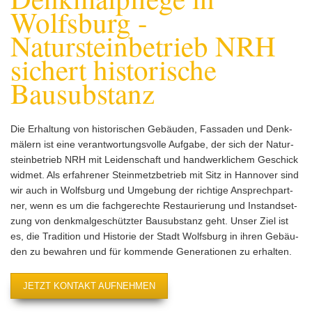
Wolfsburg -
Natursteinbetrieb NRH
sichert historische
Bausubstanz
Die Er­hal­tung von his­to­ri­schen Ge­bäu­den, Fas­sa­den und Denk­
mä­lern ist eine ver­ant­wor­tungs­vol­le Auf­ga­be, der sich der Na­tur­
stein­be­trieb NRH mit Lei­den­schaft und hand­werk­li­chem Ge­schick
wid­met. Als er­fah­re­ner Stein­metz­be­trieb mit Sitz in Han­no­ver sind
wir auch in Wolfs­burg und Um­ge­bung der rich­ti­ge An­sprech­part­
ner, wenn es um die fach­ge­rech­te Re­stau­rie­rung und In­stand­set­
zung von denk­mal­ge­schütz­ter Bau­sub­stanz geht. Unser Ziel ist
es, die Tra­di­ti­on und His­to­rie der Stadt Wolfs­burg in ihren Ge­bäu­
den zu be­wah­ren und für kom­men­de Ge­ne­ra­tio­nen zu er­hal­ten.
JETZT KONTAKT AUFNEHMEN